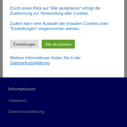
Durch einen Klick auf "Alle akzeptieren" erfolgt die
Zustimmung zur Verwendung aller Cookies.
Kalender abonnieren
Zudem kann eine Auswahl der erlauben Cookies unter
"Einstellungen" vorgenommen werden.
Kalender präsentiert von
The Events Calendar
Einstellungen
Alle akzeptieren
Weitere Informationen finden Sie in der
Datenschutzerklärung
Informationen
Impressum
Datenschutzerklärung