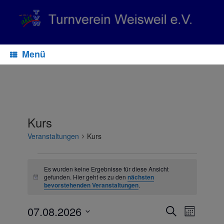
Zum
Inhalt
springen
Menü
Kurs
Veranstaltungen
Kurs
Veranstaltungen
Es wurden keine Ergebnisse für diese Ansicht
gefunden. Hier geht es zu den
nächsten
Notice
bevorstehenden Veranstaltungen
.
07.08.2026
Veranstaltungen
Veranstaltu
Suche
Monat
Suche
Ansichten-
Datum