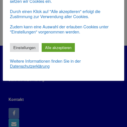
setzen wir Cookies ein.
20:00
-
21:00
SEP.
17
Durch einen Klick auf "Alle akzeptieren" erfolgt die
Kursstart „Pilates“
Zustimmung zur Verwendung aller Cookies.
Kalender anzeigen
Zudem kann eine Auswahl der erlauben Cookies unter
"Einstellungen" vorgenommen werden.
Einstellungen
Alle akzeptieren
Informationen
Weitere Informationen finden Sie in der
Datenschutzerklärung
Impressum
Datenschutzerklärung
Kontakt