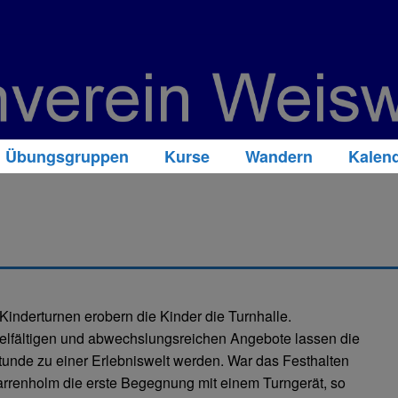
Übungsgruppen
Kurse
Wandern
Kalen
Kinderturnen erobern die Kinder die Turnhalle.
ielfältigen und abwechslungsreichen Angebote lassen die
tunde zu einer Erlebniswelt werden. War das Festhalten
rrenholm die erste Begegnung mit einem Turngerät, so