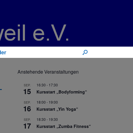
der
Anstehende Veranstaltungen
16:30
-
17:30
SEP.
15
Kursstart „Bodyforming“
18:00
-
19:00
SEP.
16
Kursstart „Yin Yoga“
18:30
-
19:30
SEP.
17
Kursstart „Zumba Fitness“