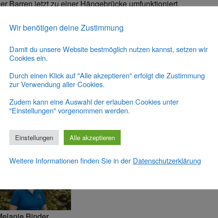
der Barren jetzt zu einer Hängebrücke umfunktioniert.
 aktives Handeln, kreativen und fantasievollen Umgang
Wir benötigen deine Zustimmung
hrer Umwelt lernen die Kinder, die vorhandenen
keiten ihrer Alltagsmotorik zu verbessern sowie ihr
Damit du unsere Website bestmöglich nutzen kannst, setzen wir
ungsrepertoire zu erweitern.
Cookies ein.
leinkinderturnen soll für die Kinder eine normfreie
Durch einen Klick auf "Alle akzeptieren" erfolgt die Zustimmung
ungswelt sein, geprägt von Offenheit, Vielseitigkeit,
zur Verwendung aller Cookies.
illigkeit und einem hohen Grad an
heidungsmöglichkeiten.
Zudem kann eine Auswahl der erlauben Cookies unter
"Einstellungen" vorgenommen werden.
Einstellungen
Alle akzeptieren
, Rheinwaldhalle Weisweil
Weitere Informationen finden Sie in der
Datenschutzerklärung
elanie Binder