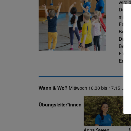
wird 
Durch
mit i
Fertig
Beweg
Das K
Beweg
Freiw
Entsc
Wann & Wo?
Mittwoch 16.30 bis 17.15 Uhr
Übungsleiter*innen
M
Anna Steiert