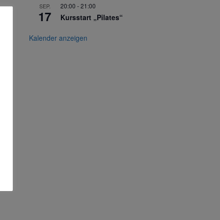
20:00
-
21:00
SEP.
17
Kursstart „Pilates“
Kalender anzeigen