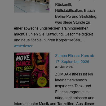
Rückenfit,
Hüftstabilisation, Bauch-
Beine-Po und Stretching,
was diese Stunde zu
einer abwechslungsreichen Trainingseinheit
macht. Fühlen Sie Kräftigung, Geschmeidigkeit
Bodyformin
und neue Stärke in Ihren Körper fließen.…
Kurs
weiterlesen
ab
Zumba Fitness Kurs ab
15.
17. September 2026
September
30. Juli 2026
2026
ZUMBA-Fitness ist ein
lateinamerikanisch
inspiriertes Tanz- und
Fitnessprogramm mit
südamerikanischer und
internationaler Musik und Tanzstilen. Aus dieser