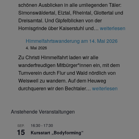
schönen Ausblicken in alle umliegenden Täler:
am
Simonswäldertal, Elztal, Rheintal, Glottertal und
19.
Dreisamtal. Und Gipfelblicken von der
Juli
Wanderung
Hornisgrinde über Kaiserstuhl und…
weiterlesen
2026
am
Himmelfahrtswanderung am 14. Mai 2026
21.
4. Mai 2026
Juni
Zu Christi Himmelfahrt laden wir alle
2026
wanderfreudigen Mitbürger*innen ein, mit dem
–
Turnverein durch Flur und Wald nördlich von
„Kandel
Weisweil zu wandern. Auf dem Heuweg
rundum“
Himmelfahrtswander
durchqueren wir den Bechtaler…
weiterlesen
am
14.
Mai
Anstehende Veranstaltungen
2026
16:30
-
17:30
SEP.
15
Kursstart „Bodyforming“