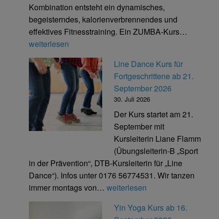
Kombination entsteht ein dynamisches,
begeisterndes, kalorienverbrennendes und
Zumba
effektives Fitnesstraining. Ein ZUMBA-Kurs…
Fitness
weiterlesen
Kurs
Line Dance Kurs für
ab
Fortgeschrittene ab 21.
17.
September 2026
Septemb
30. Juli 2026
2026
Der Kurs startet am 21.
September mit
Kursleiterin Liane Flamm
(Übungsleiterin-B „Sport
in der Prävention“, DTB-Kursleiterin für „Line
Dance“). Infos unter 0176 56774531. Wir tanzen
Line
immer montags von…
weiterlesen
Dance
Yin Yoga Kurs ab 16.
Kurs