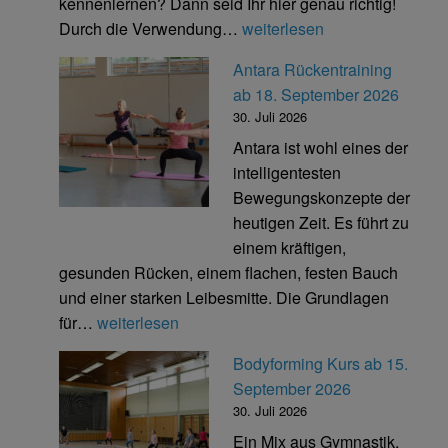
kennenlernen? Dann seid Ihr hier genau richtig!
Easy
Durch die Verwendung…
weiterlesen
Step
Antara Rückentraining
–
ab 18. September 2026
Neuer
30. Juli 2026
Kurs
Antara ist wohl eines der
Step
intelligentesten
Aerobic
Bewegungskonzepte der
für
heutigen Zeit. Es führt zu
Einsteiger
einem kräftigen,
ab
gesunden Rücken, einem flachen, festen Bauch
18.
und einer starken Leibesmitte. Die Grundlagen
September
Antara
für…
weiterlesen
2026
Rückentraining
Bodyforming Kurs ab 15.
ab
September 2026
18.
30. Juli 2026
September
Ein Mix aus Gymnastik,
2026