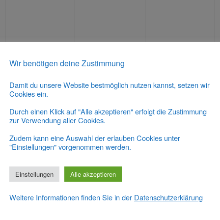
tungen,
Veranstaltungen,
Veranstaltungen,
Veranstaltu
Wir benötigen deine Zustimmung
0
0
0
12
13
14
Damit du unsere Website bestmöglich nutzen kannst, setzen wir
tungen,
Veranstaltungen,
Veranstaltungen,
Veranstaltu
Cookies ein.
Durch einen Klick auf "Alle akzeptieren" erfolgt die Zustimmung
zur Verwendung aller Cookies.
Zudem kann eine Auswahl der erlauben Cookies unter
"Einstellungen" vorgenommen werden.
0
0
0
19
20
21
tungen,
Veranstaltungen,
Veranstaltungen,
Veranstaltu
Einstellungen
Alle akzeptieren
Weitere Informationen finden Sie in der
Datenschutzerklärung