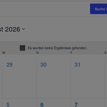
Suche 
t 2026
Es wurden keine Ergebnisse gefunden.
Notice
M
MITTWOCH
D
DONNERSTAG
F
FREITAG
S
0
0
0
29
30
31
tungen,
Veranstaltungen,
Veranstaltungen,
Veranstaltu
0
0
0
5
6
7