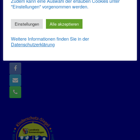
Zudem kann eine Auswahl der erlauben Cookies unter
"Einstellungen" vorgenommen werden.
Informationen
Impressum
Einstellungen
Alle akzeptieren
Datenschutzerklärung
Weitere Informationen finden Sie in der
Datenschutzerklärung
Kontakt