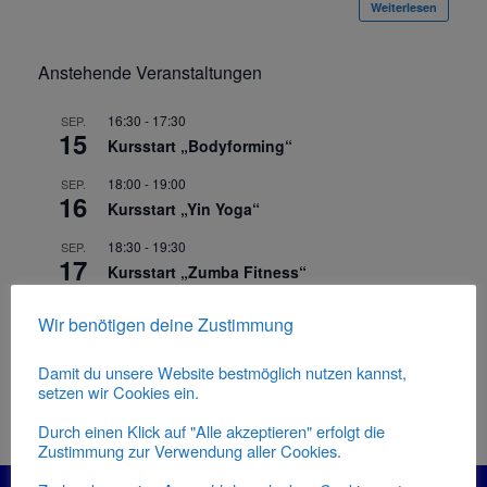
Weiterlesen
Anstehende Veranstaltungen
16:30
-
17:30
SEP.
15
Kursstart „Bodyforming“
18:00
-
19:00
SEP.
16
Kursstart „Yin Yoga“
18:30
-
19:30
SEP.
17
Kursstart „Zumba Fitness“
20:00
-
21:00
SEP.
Wir benötigen deine Zustimmung
17
Kursstart „Pilates“
Damit du unsere Website bestmöglich nutzen kannst,
Kalender anzeigen
setzen wir Cookies ein.
Durch einen Klick auf "Alle akzeptieren" erfolgt die
Zustimmung zur Verwendung aller Cookies.