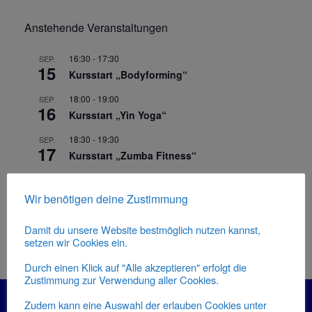
Anstehende Veranstaltungen
16:30
-
17:30
SEP.
15
Kursstart „Bodyforming“
18:00
-
19:00
SEP.
16
Kursstart „Yin Yoga“
18:30
-
19:30
SEP.
17
Kursstart „Zumba Fitness“
20:00
-
21:00
SEP.
17
Kursstart „Pilates“
Wir benötigen deine Zustimmung
Kalender anzeigen
Damit du unsere Website bestmöglich nutzen kannst,
setzen wir Cookies ein.
Durch einen Klick auf "Alle akzeptieren" erfolgt die
Zustimmung zur Verwendung aller Cookies.
Zudem kann eine Auswahl der erlauben Cookies unter
Informationen